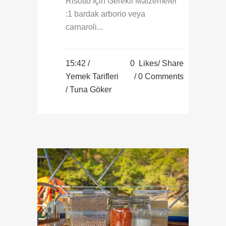
Risotto İçin Gerekli Malzemeler
:1 bardak arborio veya
carnaroli...
15:42 /
0
Likes
Share
Yemek Tarifleri
0 Comments
/ Tuna Göker