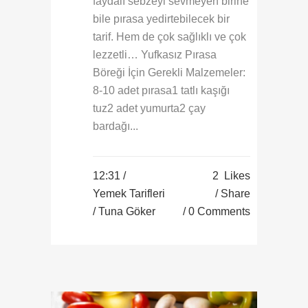
faydalı sebzeyi sevmeyen birine
bile pırasa yedirtebilecek bir
tarif. Hem de çok sağlıklı ve çok
lezzetli… Yufkasız Pırasa
Böreği İçin Gerekli Malzemeler:
8-10 adet pırasa1 tatlı kaşığı
tuz2 adet yumurta2 çay
bardağı...
12:31 /
2
Likes
Yemek Tarifleri
Share
/ Tuna Göker
0 Comments