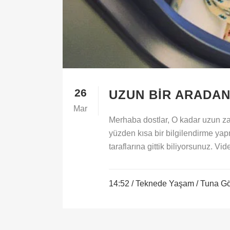
26
UZUN BIR ARADA
Mar
Merhaba dostlar, O kadar uzun za
yüzden kısa bir bilgilendirme ya
taraflarına gittik biliyorsunuz. Vid
14:52 /
Teknede Yaşam
/ Tuna G