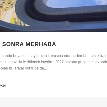
N SONRA MERHABA
mandır beyaz bir sayfa açıp karşısına oturmadım ki… Uzak kald
pmak, biraz da iç dökmek istedim. 2022 sezonu güzel bir sezond
eoları bu aralar youtube’da...
öker