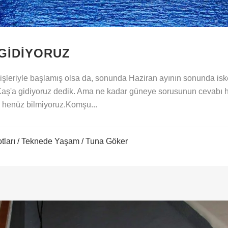
GIDIYORUZ
şleriyle başlamış olsa da, sonunda Haziran ayının sonunda isk
Kaş'a gidiyoruz dedik. Ama ne kadar güneye sorusunun cevabı h
k henüz bilmiyoruz.Komşu...
tları
/
Teknede Yaşam
/ Tuna Göker