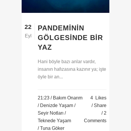
22
PANDEMININ
Eyl
GÖLGESINDE BIR
YAZ
Hani böyle bazı anlar vardır,
insanın hafızasına kazınır ya; işte
öyle bir an...
21:23 /
Bakım Onarım
4
Likes
/
Denizde Yaşam
/
Share
Seyir Notları
/
2
Teknede Yaşam
Comments
/ Tuna Göker