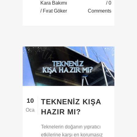
Kara Bakımı
0
/ Fırat Göker
Comments
10
TEKNENIZ KIŞA
Oca
HAZIR MI?
Teknelerin doğanın yıpratıcı
etkilerine karşı en korumasız