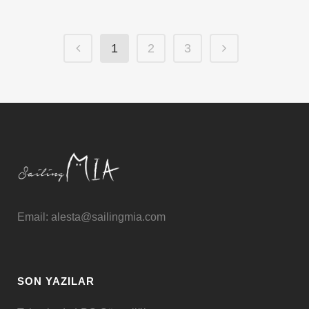
1
2
3
Email: alesta@sailingmia.com
SON YAZILAR