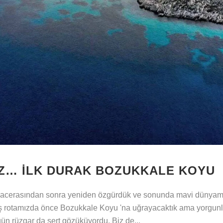
Z… İLK DURAK BOZUKKALE KOYU
 macerasından sonra yeniden özgürdük ve sonunda mavi dünyam
ş rotamızda önce Bozukkale Koyu 'na uğrayacaktık ama yorgunl
ün rüzgar da sert gözüküyordu. Biz de...