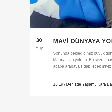
30
MAVI DÜNYAYA Y
May
Sonunda beklediğimiz büyük gün g
Marmaris’in yolunu. Bu sezon başı 
acaba arabaya sığabilecek miyiz 
16:19 /
Denizde Yaşam
/
Kara Ba