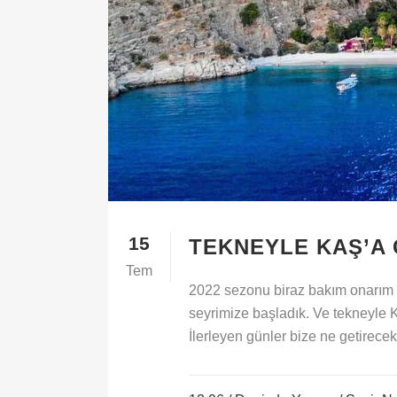
15
TEKNEYLE KAŞ’A 
Tem
2022 sezonu biraz bakım onarım i
seyrimize başladık. Ve tekneyle 
İlerleyen günler bize ne getirece