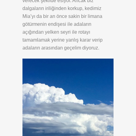
verecek şekilde esiyor. Ancak biz
dalgaların iriliğinden korkup, kedimiz
Mia’yı da bir an önce sakin bir limana
götürmenin endişesi ile adaların
açığından yelken seyri ile rotayı
tamamlamak yerine yanlış karar verip
adaların arasından geçelim diyoruz.