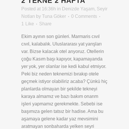
2 TEKNE 2 HAFTA
Posted at 16:36h
in
Denizde Yaşam
,
Seyir
Notları
by
Tuna Göker
0 Comments
1
Like
Share
Ekim ayının son günleri. Marmaris cıvıl
cıvıl, kalabalık. Uluslararası yat yarışları
var. Bizse kalacak otel arıyoruz. Otellerin
çoğu Kasım başı kapıyor, kapamayanda
yer yok, yer olanlar ise kedi kabul etmiyor.
Peki biz neden teknemizi bırakıp otele
geçmek istiyor olabiliriz acaba? Çünkü hiç
planlarda olmayan bir şekilde tekneyi
karaya almamız ve bazı bakım onarım
işleri yapmamız gerekmekte. Sebebi ise
başımıza gelen tatsız bir hadise. Ama bu
aşamaya gelene kadar yaz mevsimini
aratmayan sonbaharda yelken seyri