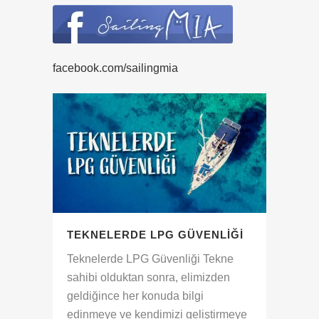
facebook.com/sailingmia
TEKNELERDE LPG GÜVENLIĞI
Teknelerde LPG Güvenliği Tekne
sahibi olduktan sonra, elimizden
geldiğince her konuda bilgi
edinmeye ve kendimizi geliştirmeye