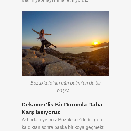
bakım yapmayı ihmal etmiyoruz.
Bozukkale’nin gün batımları da bir
başka…
Dekamer’lik Bir Durumla Daha
Karşılaşıyoruz
Aslında niyetimiz Bozukkale’de bir gün
kaldıktan sonra başka bir koya geçmekti