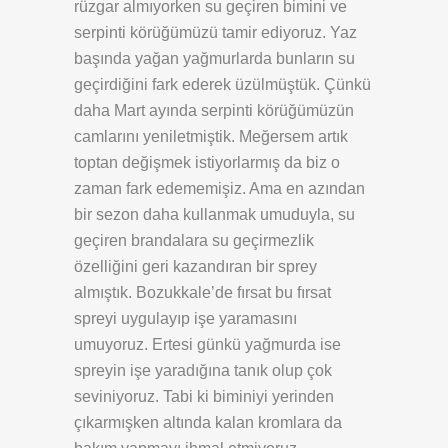
rüzgar almıyorken su geçiren bimini ve
serpinti körüğümüzü tamir ediyoruz. Yaz
başında yağan yağmurlarda bunların su
geçirdiğini fark ederek üzülmüştük. Çünkü
daha Mart ayında serpinti körüğümüzün
camlarını yeniletmiştik. Meğersem artık
toptan değişmek istiyorlarmış da biz o
zaman fark edememişiz. Ama en azından
bir sezon daha kullanmak umuduyla, su
geçiren brandalara su geçirmezlik
özelliğini geri kazandıran bir sprey
almıştık. Bozukkale’de fırsat bu fırsat
spreyi uygulayıp işe yaramasını
umuyoruz. Ertesi günkü yağmurda ise
spreyin işe yaradığına tanık olup çok
seviniyoruz. Tabi ki biminiyi yerinden
çıkarmışken altında kalan kromlara da