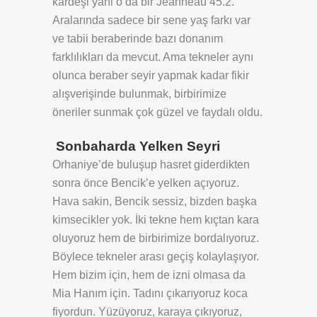
kardeşi yani o da bir Jeanneau 45.2.
Aralarında sadece bir sene yaş farkı var
ve tabii beraberinde bazı donanım
farklılıkları da mevcut. Ama tekneler aynı
olunca beraber seyir yapmak kadar fikir
alışverişinde bulunmak, birbirimize
öneriler sunmak çok güzel ve faydalı oldu.
S
onbaharda Yelken Seyri
Orhaniye’de buluşup hasret giderdikten
sonra önce Bencik’e yelken açıyoruz.
Hava sakin, Bencik sessiz, bizden başka
kimsecikler yok. İki tekne hem kıçtan kara
oluyoruz hem de birbirimize bordalıyoruz.
Böylece tekneler arası geçiş kolaylaşıyor.
Hem bizim için, hem de izni olmasa da
Mia Hanım için. Tadını çıkarıyoruz koca
fiyordun. Yüzüyoruz, karaya çıkıyoruz,