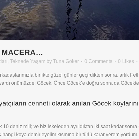
R MACERA…
ları
,
Teknede Yaşam
by
Tuna Göker
0 Comments
0
Likes
daşlarımızla birlikte güzel günler geçirdikten sonra, artık Feth
 vardı önümüzde; Göcek. Önce Göcek’e doğru sonra da Göcekte ye
yatçıların cenneti olarak anılan Göcek koyların
k 10 deniz mili; ve biz iskeleden ayrıldıktan iki saat kadar son
ilk hangi koya demirleyelim kısmına bir türlü karar veremiyord