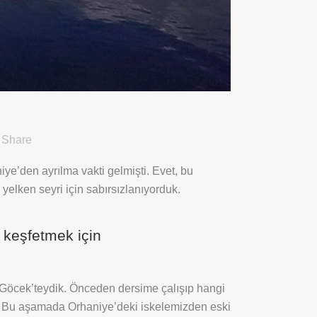
Share
iye’den ayrılma vakti gelmişti. Evet, bu
lken seyri için sabırsızlanıyorduk.
ı keşfetmek için
ra Göcek’teydik. Önceden dersime çalışıp hangi
um. Bu aşamada Orhaniye’deki iskelemizden eski