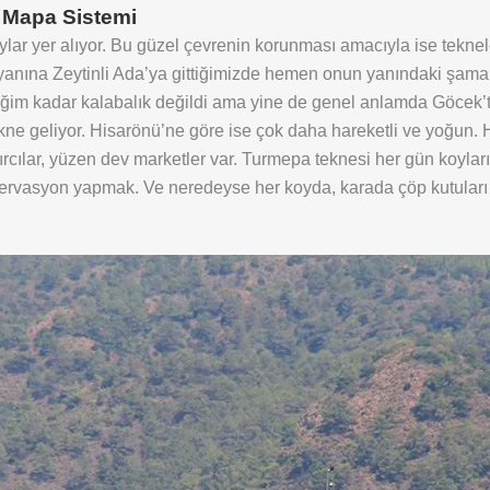
 Mapa Sistemi
lar yer alıyor. Bu güzel çevrenin korunması amacıyla ise teknel
 yanına Zeytinli Ada’ya gittiğimizde hemen onun yanındaki şam
ğim kadar kalabalık değildi ama yine de genel anlamda Göcek’te 
kne geliyor. Hisarönü’ne göre ise çok daha hareketli ve yoğun
cılar, yüzen dev marketler var. Turmepa teknesi her gün koyları 
vasyon yapmak. Ve neredeyse her koyda, karada çöp kutuları va