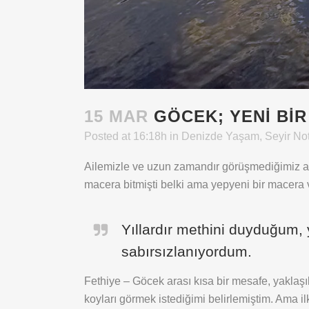
15 MAR
GÖCEK; YENI BI
Posted at 16:18h
in
Denizde Yaşam
,
Seyir Not
Ailemizle ve uzun zamandır görüşmediğimiz arka
macera bitmişti belki ama yepyeni bir macera
Yıllardır methini duyduğum, 
sabırsızlanıyordum.
Fethiye – Göcek arası kısa bir mesafe, yaklaşı
koyları görmek istediğimi belirlemiştim. Ama 