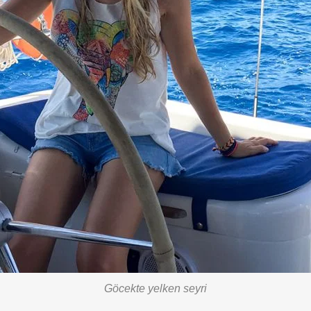
Göcekte yelken seyri