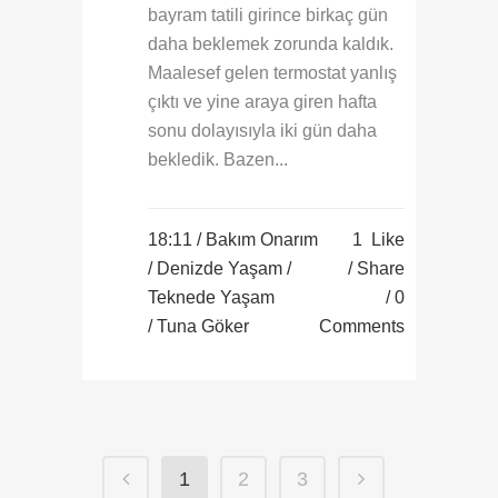
bayram tatili girince birkaç gün
daha beklemek zorunda kaldık.
Maalesef gelen termostat yanlış
çıktı ve yine araya giren hafta
sonu dolayısıyla iki gün daha
bekledik. Bazen...
18:11 /
Bakım Onarım
1
Like
/
Denizde Yaşam
/
Share
Teknede Yaşam
0
/ Tuna Göker
Comments
1
2
3