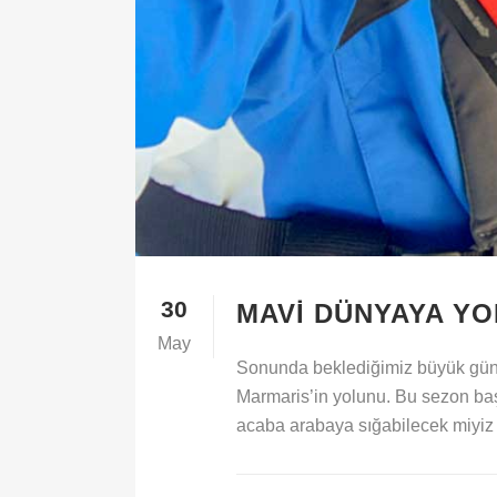
30
MAVI DÜNYAYA Y
May
Sonunda beklediğimiz büyük gün g
Marmaris’in yolunu. Bu sezon başı 
acaba arabaya sığabilecek miyiz 