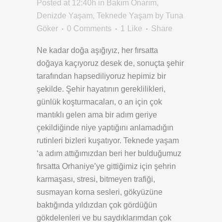
Posted at 12:40h
in
Bakım Onarım
,
Denizde Yaşam
,
Teknede Yaşam
by
Tuna
Göker
0 Comments
1
Like
Share
Ne kadar doğa aşığıyız, her fırsatta
doğaya kaçıyoruz desek de, sonuçta şehir
tarafından hapsediliyoruz hepimiz bir
şekilde. Şehir hayatının gereklilikleri,
günlük koşturmacaları, o an için çok
mantıklı gelen ama bir adım geriye
çekildiğinde niye yaptığını anlamadığın
rutinleri bizleri kuşatıyor. Teknede yaşam
‘a adım attığımızdan beri her bulduğumuz
fırsatta Orhaniye’ye gittiğimiz için şehrin
karmaşası, stresi, bitmeyen trafiği,
susmayan korna sesleri, gökyüzüne
baktığında yıldızdan çok gördüğün
gökdelenleri ve bu saydıklarımdan çok