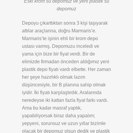
Eski krom su depomuz ve yeni plastik su
depomuz
Depoyu çıkarttıktan sonra 3 kişi taşıyarak
attılar araçlarına, doğru Marmaris’e.
Marmaris’te işinin ehli bir krom depo
ustası varmış. Depomuzu inceledi ve
yama için bize bir fiyat verdi. Bir de
elimizde firmadan önceden aldığımız yeni
plastik depo fiyatı vardı elbette. Her zaman
her şeye hazırlıklı olmak lazım
düşüncesiyle, bir B planına sahip olmak
iyidir. İki fiyatı karşılaştırdık. Aralarında
neredeyse iki kattan fazla fiyat farkı vardı.
Ama bu kadar masraf yaptık,
yapabiliyorsak biraz daha yapalım;
yepyeni, sorunsuz ve uzun yıllar bizimle
olacak bir depomuz olsun dedik ve plastik