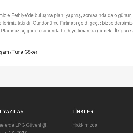
ilemizle Fethiye’de buluşma planı yapmış, sonrasında da o günü
lerimiz takıldı, Gündönümü Fırtınası geldi geçti; bizse dersimize
. Planımız üç günün sonunda Fethiye limanına girmekti.İlk gün s
aşam
/ Tuna Göker
 YAZILAR
LINKLER
nelerde LPG Güvenliği
Hakkımızda
ran 17, 2023