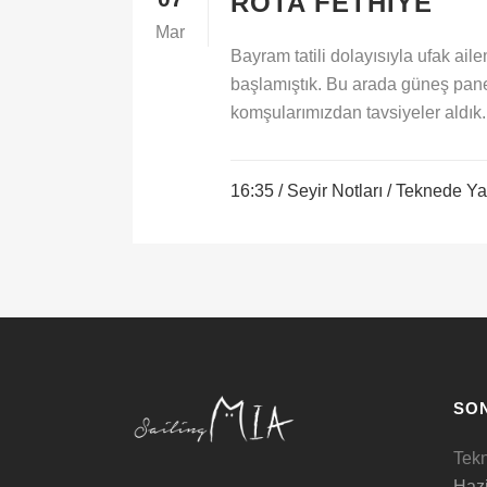
ROTA FETHIYE
Mar
Bayram tatili dolayısıyla ufak a
başlamıştık. Bu arada güneş panel
komşularımızdan tavsiyeler aldık
16:35 /
Seyir Notları
/
Teknede Y
SON
Tek
Hazi