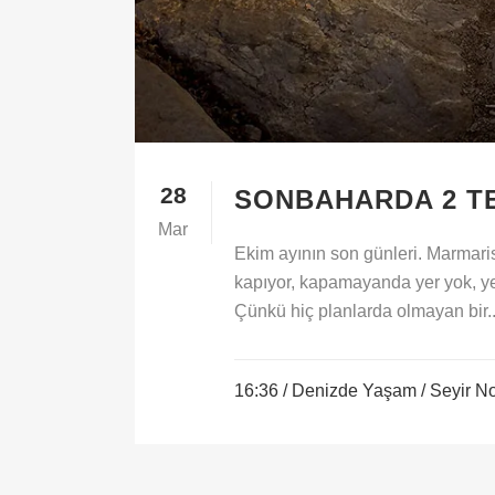
28
SONBAHARDA 2 T
Mar
Ekim ayının son günleri. Marmaris c
kapıyor, kapamayanda yer yok, yer
Çünkü hiç planlarda olmayan bir..
16:36 /
Denizde Yaşam
/
Seyir No