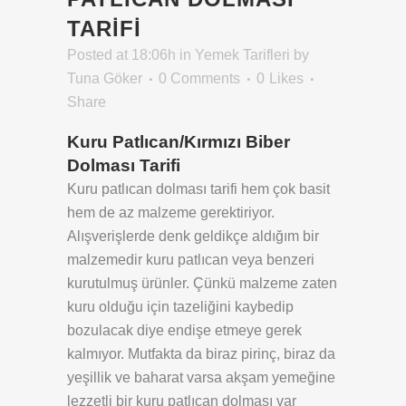
TARIFI
Posted at 18:06h
in
Yemek Tarifleri
by
Tuna Göker
0 Comments
0
Likes
Share
Kuru Patlıcan/Kırmızı Biber
Dolması Tarifi
Kuru patlıcan dolması tarifi hem çok basit
hem de az malzeme gerektiriyor.
Alışverişlerde denk geldikçe aldığım bir
malzemedir kuru patlıcan veya benzeri
kurutulmuş ürünler. Çünkü malzeme zaten
kuru olduğu için tazeliğini kaybedip
bozulacak diye endişe etmeye gerek
kalmıyor. Mutfakta da biraz pirinç, biraz da
yeşillik ve baharat varsa akşam yemeğine
lezzetli bir kuru patlıcan dolması var